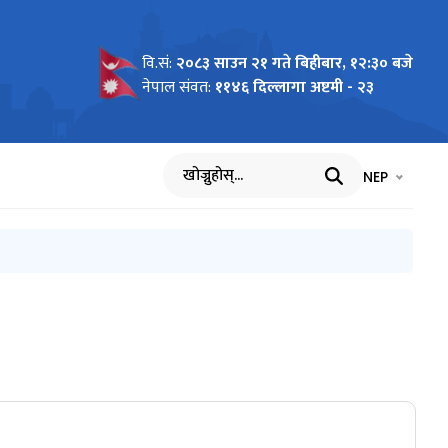
वि.सं:
२०८३ साउन २१ गते बिहीबार, १२:३० बजे
नेपाल संवत:
११४६ दिल्लागा अष्टमी - २३
भाषा चयन गर्नुह
भाषा प
NEP
खोज्नुहोस्