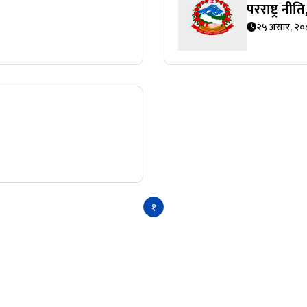
परराष्ट्र नी
२५ असार, २०
१