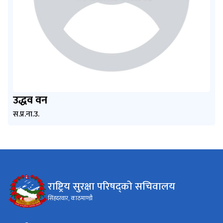
उद्धव वन
स.प्र.ना.उ.
राष्ट्रिय सुरक्षा परिषद्को सचिवालय
सिंहदरवार, काठमाण्डौ