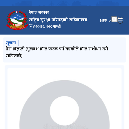
नेपाल सरकार
राष्ट्रिय सुरक्षा परिषद्को सचिवालय
भाषा चयन गर्नुहोस
NEP
सिंहदरवार, काठमाण्डौ
मुख्य नेभिगेसनमा जानुहोस्
सूचना
प्रेस विज्ञप्ती
प्रेस विज्ञप्ती (भुलबश मिति फरक पर्न गएकोले मिति संशोधन गरी
प्रेस विज्ञप्ती
प्रेस विज्ञप्ति
राखिएको)