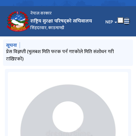
नेपाल सरकार
राष्ट्रिय सुरक्षा परिषद्को सचिवालय
भाषा चयन गर्नुहोस
NEP
सिंहदरवार, काठमाण्डौ
मुख्य नेभिगेसनमा जानुहोस्
सूचना
प्रेस विज्ञप्ती
प्रेस विज्ञप्ती (भुलबश मिति फरक पर्न गएकोले मिति संशोधन गरी
प्रेस विज्ञप्ती
प्रेस विज्ञप्ति
राखिएको)