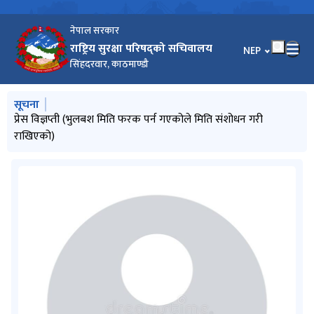
नेपाल सरकार
राष्ट्रिय सुरक्षा परिषद्को सचिवालय
भाषा चयन गर्नुहोस
NEP
सिंहदरवार, काठमाण्डौ
मुख्य नेभिगेसनमा जानुहोस्
सूचना
प्रेस विज्ञप्ती
प्रेस विज्ञप्ती (भुलबश मिति फरक पर्न गएकोले मिति संशोधन गरी
प्रेस विज्ञप्ती
प्रेस विज्ञप्ति
राखिएको)