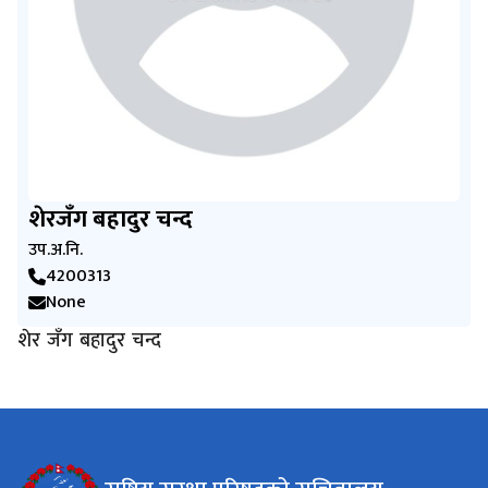
शेरजँग बहादुर चन्द
उप.अ.नि.
4200313
None
शेर जँग बहादुर चन्द