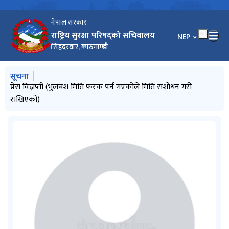
नेपाल सरकार
राष्ट्रिय सुरक्षा परिषद्को सचिवालय
भाषा चयन गर्नुहोस
NEP
सिंहदरवार, काठमाण्डौ
मुख्य नेभिगेसनमा जानुहोस्
सूचना
प्रेस विज्ञप्ती
प्रेस विज्ञप्ती (भुलबश मिति फरक पर्न गएकोले मिति संशोधन गरी
प्रेस विज्ञप्ती
प्रेस विज्ञप्ति
राखिएको)