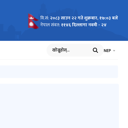
वि.सं:
२०८३ साउन २२ गते शुक्रबार, १७:०३ बजे
नेपाल संवत:
११४६ दिल्लागा नवमी - २४
भाषा चयन गर्नुह
भाषा प
NEP
खोज्नुहोस्