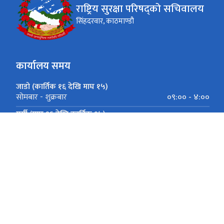
राष्ट्रिय सुरक्षा परिषद्को सचिवालय
सिंहदरवार, काठमाण्डौ
कार्यालय समय
जाडो (कार्तिक १६ देखि माघ १५)
०९:०० - ४:००
सोमबार - शुक्रबार
गर्मी (माघ १६ देखि कार्तिक १५)
०९:०० - ५:००
सोमबार - शुक्रबार