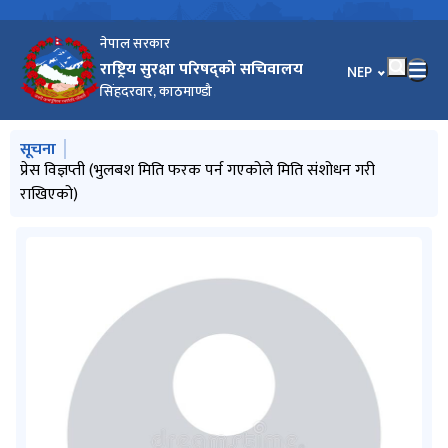
नेपाल सरकार
राष्ट्रिय सुरक्षा परिषद्को सचिवालय
भाषा चयन गर्नुहोस
NEP
सिंहदरवार, काठमाण्डौ
मुख्य नेभिगेसनमा जानुहोस्
सूचना
प्रेस विज्ञप्ती
प्रेस विज्ञप्ती (भुलबश मिति फरक पर्न गएकोले मिति संशोधन गरी
प्रेस विज्ञप्ती
प्रेस विज्ञप्ति
राखिएको)