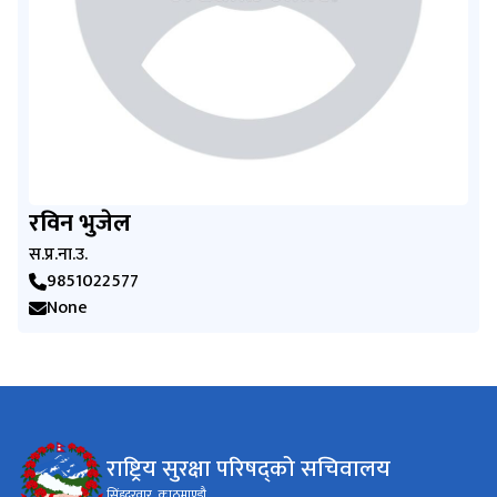
रविन भुजेल
स.प्र.ना.उ.
9851022577
None
राष्ट्रिय सुरक्षा परिषद्को सचिवालय
सिंहदरवार, काठमाण्डौ